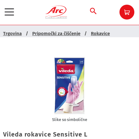
Trgovina
/
Pripomočki za čiščenje
/
Rokavice
Slike so simbolične
Vileda rokavice Sensitive L