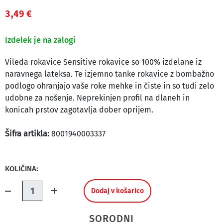
3,49 €
Izdelek je na zalogi
Vileda rokavice Sensitive rokavice so 100% izdelane iz
naravnega lateksa. Te izjemno tanke rokavice z bombažno
podlogo ohranjajo vaše roke mehke in čiste in so tudi zelo
udobne za nošenje. Neprekinjen profil na dlaneh in
konicah prstov zagotavlja dober oprijem.
Šifra artikla:
8001940003337
KOLIČINA:
Količina.
Dodaj v košarico
SORODNI