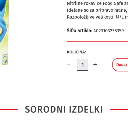
Nitrilne rokavice Food Safe z
Idelane so za pripravo hrane,
Razpoložljive velikosti: M/L i
Šifra artikla:
4023103235359
KOLIČINA:
Količina.
Dodaj 
SORODNI IZDELKI