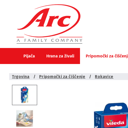
Pijača
Hrana za živali
Pripomočki za čiščenj
Trgovina
/
Pripomočki za čiščenje
/
Rokavice