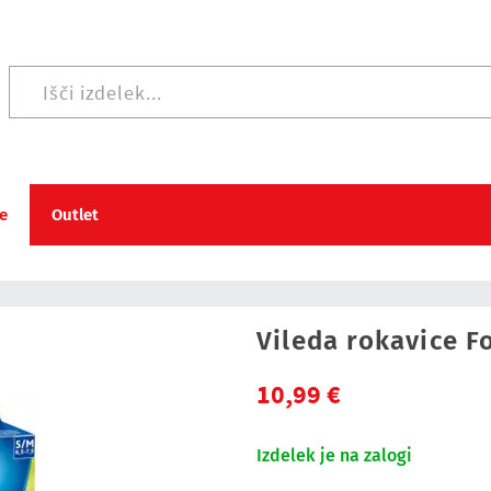
Iskanje po strani
e
Outlet
Vileda rokavice F
10,99 €
Izdelek je na zalogi