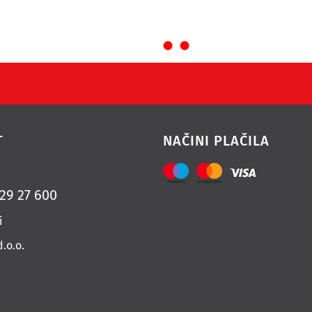
T
NAČINI PLAČILA
 29 27 600
i
d.o.o.