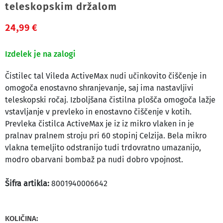
teleskopskim držalom
24,99 €
Izdelek je na zalogi
Čistilec tal Vileda ActiveMax nudi učinkovito čiščenje in
omogoča enostavno shranjevanje, saj ima nastavljivi
teleskopski ročaj. Izboljšana čistilna plošča omogoča lažje
vstavljanje v prevleko in enostavno čiščenje v kotih.
Prevleka čistilca ActiveMax je iz iz mikro vlaken in je
pralnav pralnem stroju pri 60 stopinj Celzija. Bela mikro
vlakna temeljito odstranijo tudi trdovratno umazanijo,
modro obarvani bombaž pa nudi dobro vpojnost.
Šifra artikla:
8001940006642
KOLIČINA: