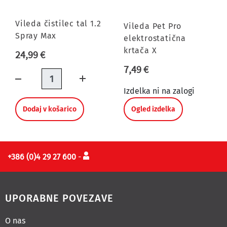
Vileda čistilec tal 1.2
Vileda Pet Pro
Spray Max
elektrostatična
krtača X
24,99 €
7,49 €
Količina
Izdelka ni na zalogi
Dodaj v košarico
Ogled izdelka
+386 (0)4 29 27 600
-
UPORABNE POVEZAVE
O nas