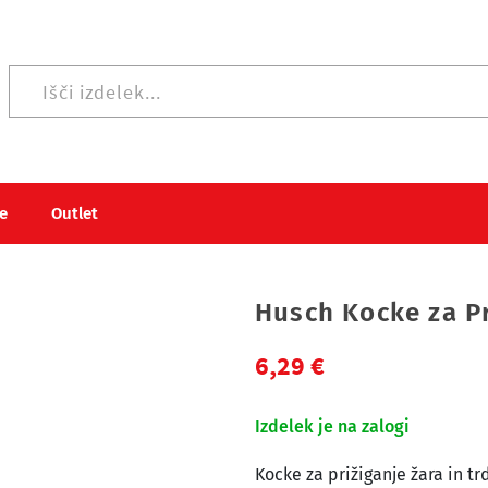
Iskanje po strani
e
Outlet
Husch Kocke za Pr
6,29 €
Izdelek je na zalogi
Kocke za prižiganje žara in t