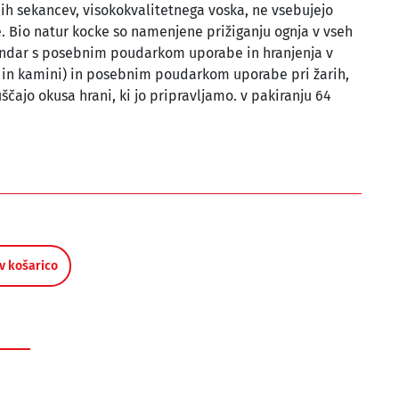
nih sekancev, visokokvalitetnega voska, ne vsebujejo
ne. Bio natur kocke so namenjene prižiganju ognja v vseh
vendar s posebnim poudarkom uporabe in hranjenja v
i in kamini) in posebnim poudarkom uporabe pri žarih,
ščajo okusa hrani, ki jo pripravljamo. v pakiranju 64
v košarico