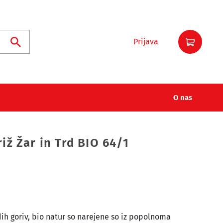
Prijava
Iskanje
O nas
iž Žar in Trd BIO 64/1
rdih goriv, bio natur so narejene so iz popolnoma