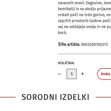
naravnih snovi: žagovine, les
kemikalij in so okolju prijaz
vrstah peči na trdo gorivo, 
zaprtih prostorih (sobne peč
saj ne oddajajo vonja in ne pu
kock.
Šifra artikla:
9003200100373
KOLIČINA:
Količina.
Dodaj 
SORODNI IZDELKI